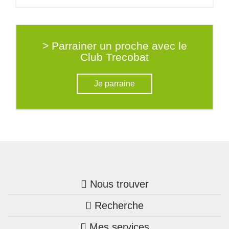
> Parrainer un proche avec le
Club Trecobat
Je parraine
Nous trouver
Recherche
Trouver une agence
Mes services
Nos annonces