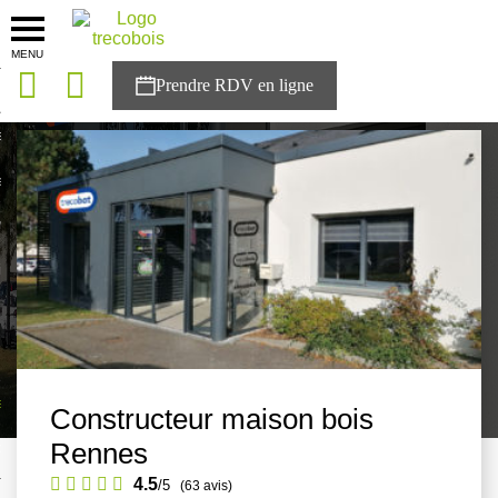
MENU
onces
Accueil
>
Agences
>
Bretagne
>
Ille-et-Vilaine
>
Rennes
sons
es solutions
nces
r Trecobois
nstruction
ecter à NESTOR
Constructeur maison bois
Rennes
ompte
4.5
/5
(63 avis)