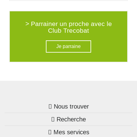
> Parrainer un proche avec le
Club Trecobat
Je parraine
Nous trouver
Recherche
Trouver une agence
Mes services
Nos annonces
Bretagne