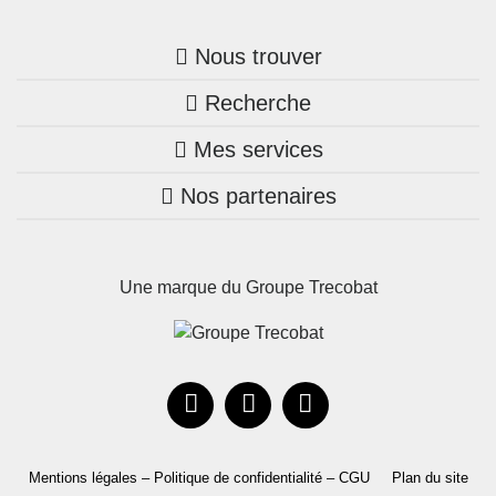
Nous trouver
Recherche
Trouver une agence
Mes services
Nos annonces
Bretagne
Nos partenaires
Mon compte Trecobois
Maison + terrain
Pays de la Loire
Nos réalisations
Mon compte Nestor
Terrains constructibles
Nouvelle-Aquitaine
Une marque du Groupe Trecobat
Parrainez un proche!
Occitanie
Actualités
Recrutement
Le Groupe
Mentions légales – Politique de confidentialité – CGU
Plan du site