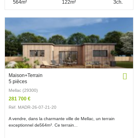
564m²
122m²
3ch.
Maison+Terrain
5 pièces
Mellac (29300)
281 700 €
Réf. MADR-26-07-21-20
A vendre, dans la charmante ville de Mellac, un terrain
exceptionnel de564m². Ce terrain...