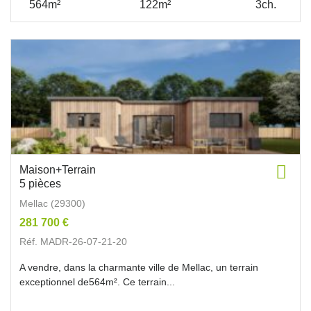
564m²
122m²
3ch.
Maison+Terrain
5 pièces
Mellac (29300)
281 700 €
Réf. MADR-26-07-21-20
A vendre, dans la charmante ville de Mellac, un terrain
exceptionnel de564m². Ce terrain...