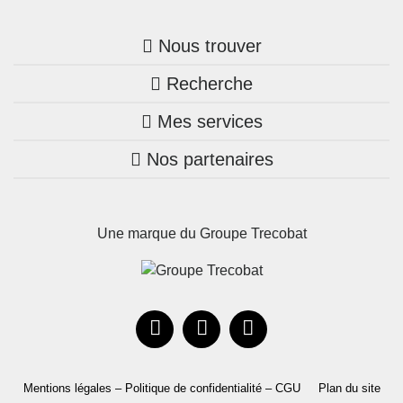
Nous trouver
Recherche
Trouver une agence
Mes services
Nos annonces
Bretagne
Nos partenaires
Mon compte Trecobois
Maison + terrain
Pays de la Loire
Nos réalisations
Mon compte Nestor
Terrains constructibles
Nouvelle-Aquitaine
Une marque du Groupe Trecobat
Parrainez un proche!
Occitanie
Actualités
Recrutement
Le Groupe
Mentions légales – Politique de confidentialité – CGU
Plan du site