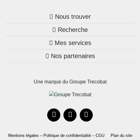
Nous trouver
Recherche
Trouver une agence
Mes services
Nos annonces
Bretagne
Nos partenaires
Mon compte Trecobois
Maison + terrain
Pays de la Loire
Nos réalisations
Mon compte Nestor
Terrains constructibles
Nouvelle-Aquitaine
Une marque du Groupe Trecobat
Parrainez un proche!
Occitanie
Actualités
Recrutement
Le Groupe
Mentions légales – Politique de confidentialité – CGU
Plan du site