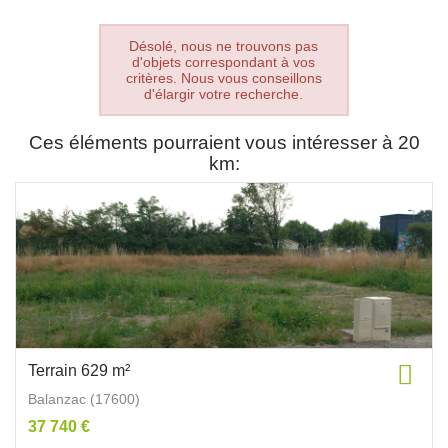
Désolé, nous ne trouvons pas
d'objets correspondant à vos
critères. Nous vous conseillons
d'élargir votre recherche.
Ces éléments pourraient vous intéresser à 20
km:
Terrain 629 m²
Balanzac (17600)
37 740 €