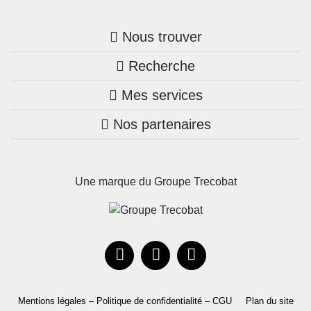
Nous trouver
Recherche
Trouver une agence
Mes services
Nos annonces
Bretagne
Nos partenaires
Mon compte Trecobois
Maison + terrain
Pays de la Loire
Nos réalisations
Mon compte Nestor
Terrains constructibles
Nouvelle-Aquitaine
Une marque du Groupe Trecobat
Parrainez un proche!
Occitanie
Actualités
Recrutement
Le Groupe
Mentions légales – Politique de confidentialité – CGU
Plan du site