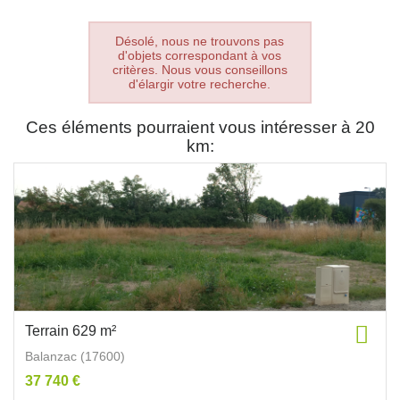
Désolé, nous ne trouvons pas
d'objets correspondant à vos
critères. Nous vous conseillons
d'élargir votre recherche.
Ces éléments pourraient vous intéresser à 20
km:
Terrain 629 m²
Balanzac (17600)
37 740 €