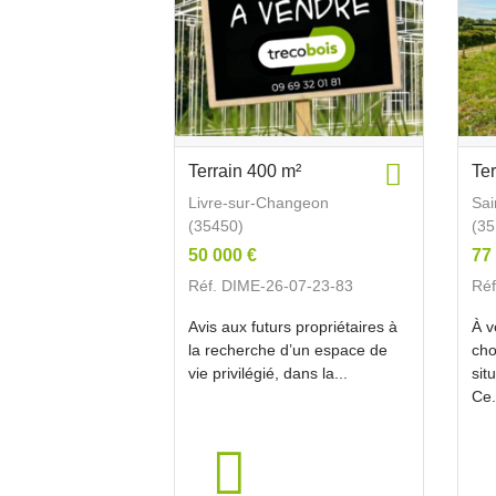
Terrain 400 m²
Te
Livre-sur-Changeon
Sai
(35450)
(35
50 000 €
77
Réf. DIME-26-07-23-83
Réf
Avis aux futurs propriétaires à
À v
la recherche d’un espace de
cho
vie privilégié, dans la...
sit
Ce.