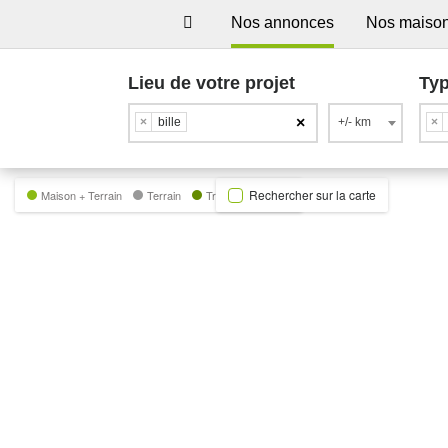
Nos annonces
Nos maiso
Lieu de votre projet
Typ
×
×
bille
+/- km
×
Rechercher sur la carte
Maison + Terrain
Terrain
Trecobat Green