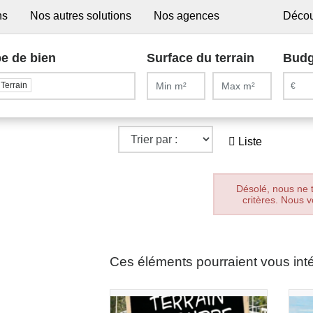
ns
Nos autres solutions
Nos agences
Décou
e de bien
Surface du terrain
Budg
Terrain
Liste
Désolé, nous ne 
critères. Nous v
Ces éléments pourraient vous int