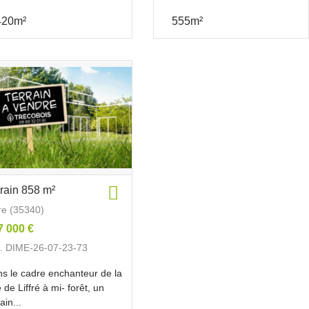
420m²
555m²
rrain 858 m²
fre (35340)
7 000 €
. DIME-26-07-23-73
s le cadre enchanteur de la
le de Liffré à mi- forêt, un
ain...