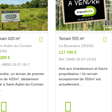
rrain 420 m²
Terrain 555 m²
nt-Aubin-du-Cormier
La-Bouexiere (35340)
140)
117 700 €
 280 €
Réf. DIME-26-07-23-63
. ABRE-26-07-30-7
Avis aux investisseurs et futurs
endre, un terrain de premier
propriétaires ! Un terrain
ix de 420m², idéalement
exceptionnel de 555m² est
ué à Saint-Aubin-du-Cormier.
actuellement...
..