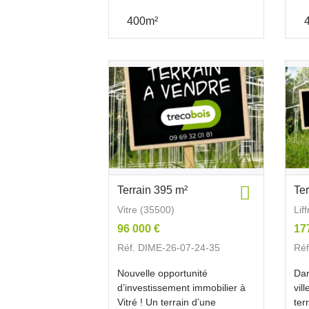
400m²
Terrain 395 m²
Te
Vitre (35500)
Lif
96 000 €
17
Réf. DIME-26-07-24-35
Réf
Nouvelle opportunité
Dan
d’investissement immobilier à
vil
Vitré ! Un terrain d’une
terr