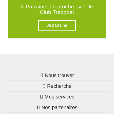
> Parrainer un proche avec le
Club Trecobat
Je parraine
Nous trouver
Recherche
Trouver une agence
Mes services
Nos annonces
Bretagne
Nos partenaires
Mon compte Trecobois
Maison + terrain
Pays de la Loire