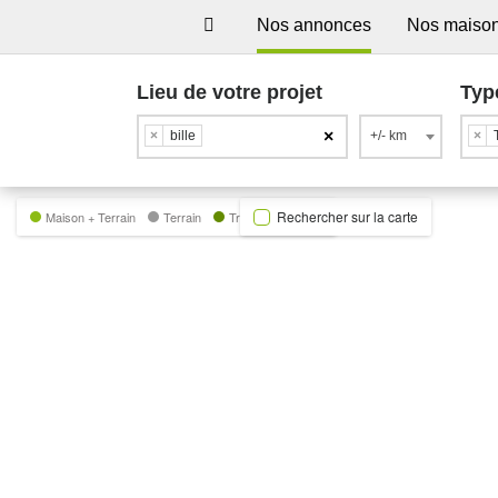
Nos annonces
Nos maiso
Lieu de votre projet
Typ
×
×
bille
+/- km
×
Rechercher sur la carte
Maison + Terrain
Terrain
Trecobat Green