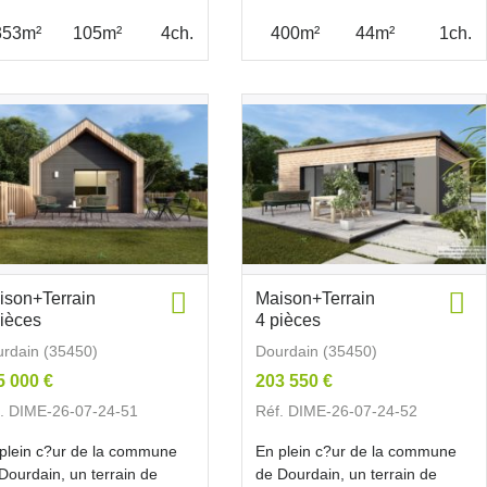
353m²
105m²
4ch.
400m²
44m²
1ch.
ison+Terrain
Maison+Terrain
pièces
4 pièces
rdain (35450)
Dourdain (35450)
5 000 €
203 550 €
. DIME-26-07-24-51
Réf. DIME-26-07-24-52
plein c?ur de la commune
En plein c?ur de la commune
Dourdain, un terrain de
de Dourdain, un terrain de