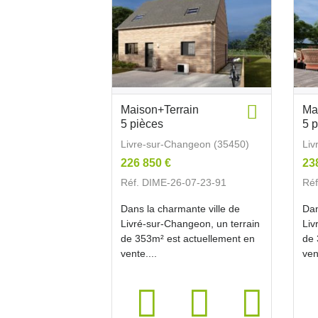
Maison+Terrain
Ma
5 pièces
5 
Livre-sur-Changeon (35450)
Liv
226 850 €
23
Réf. DIME-26-07-23-91
Réf
Dans la charmante ville de
Dan
Livré-sur-Changeon, un terrain
Liv
de 353m² est actuellement en
de 
vente....
ven