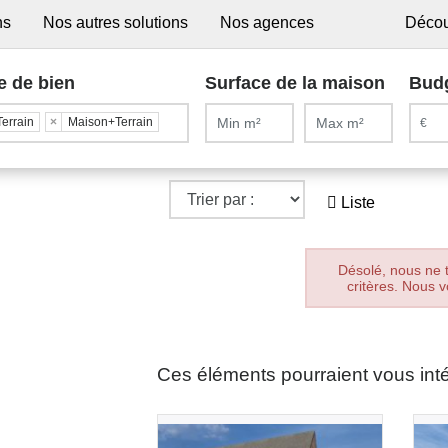
ns
Nos autres solutions
Nos agences
Décou
e de bien
Surface de la maison
Bud
Terrain
×
Maison+Terrain
Liste
Désolé, nous ne 
critères. Nous v
Ces éléments pourraient vous int