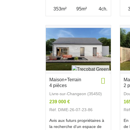
353m²
95m²
4ch.
Maison+Terrain
Ma
4 pièces
2 
Livre-sur-Changeon (35450)
Dou
239 000 €
16
Réf. DIME-26-07-23-86
Réf
Avis aux futurs propriétaires à
En 
la recherche d’un espace de
de 