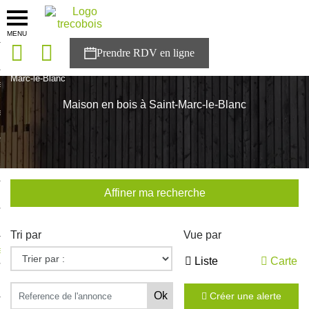
MENU
onces
Accueil
>
Nos maisons
>
Bretagne
>
Ille-et-Vilaine
>
Saint-
Marc-le-Blanc
sons
Maison en bois à Saint-Marc-le-Blanc
es solutions
nces
r Trecobois
Affiner ma recherche
nstruction
Tri par
Vue par
ecter à NESTOR
Liste
Carte
ompte
Créer une alerte