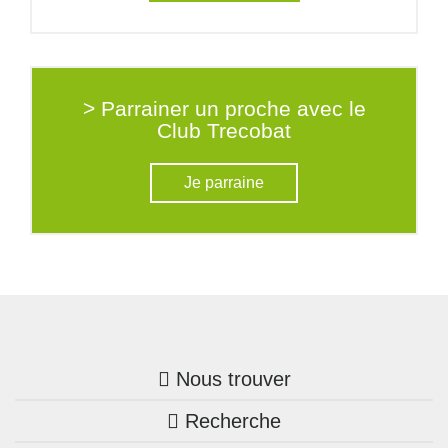
> Parrainer un proche avec le
Club Trecobat
Je parraine
Nous trouver
Recherche
Trouver une agence