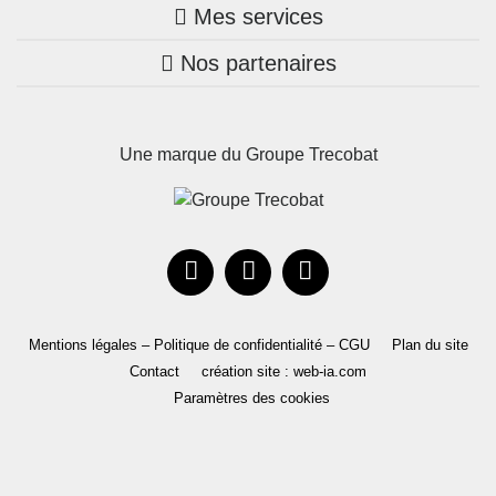
Mes services
Nos annonces
Bretagne
Nos partenaires
Mon compte Trecobois
Maison + terrain
Pays de la Loire
Nos réalisations
Mon compte Nestor
Terrains constructibles
Nouvelle-Aquitaine
Une marque du Groupe Trecobat
Parrainez un proche!
Occitanie
Actualités
Recrutement
Le Groupe
Mentions légales – Politique de confidentialité – CGU
Plan du site
Contact
création site : web-ia.com
Paramètres des cookies