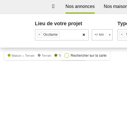
Nos annonces
Nos maiso
Lieu de votre projet
Typ
×
×
Occitanie
+/- km
×
Rechercher sur la carte
Maison + Terrain
Terrain
Trecobat Green