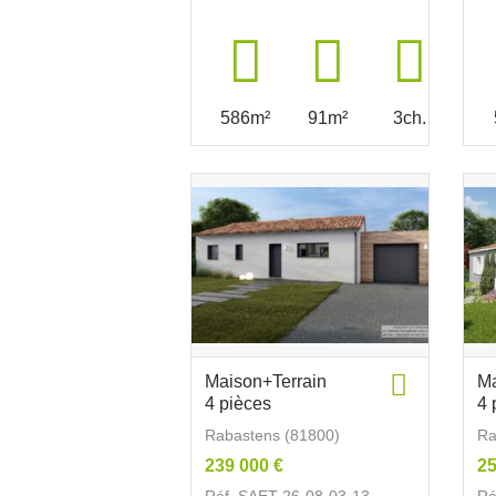
586m²
91m²
3ch.
Maison+Terrain
Ma
4 pièces
4 
Rabastens (81800)
Ra
239 000 €
25
Réf. SAET-26-08-03-13
Ré