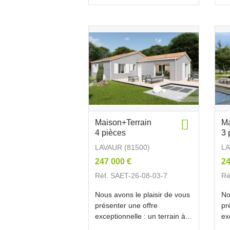
Maison+Terrain
Ma
4 pièces
3 
LAVAUR (81500)
LA
247 000 €
24
Réf. SAET-26-08-03-7
Ré
Nous avons le plaisir de vous
No
présenter une offre
pr
exceptionnelle : un terrain à...
ex