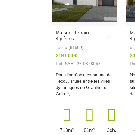
Maison+Terrain
Ma
4 pièces
4 
Tecou (81600)
bu
219 000 €
26
Réf. SAET-26-08-03-53
Ré
Dans l’agréable commune de
No
Técou, située entre les villes
su
dynamiques de Graulhet et
si
Gaillac,...
de
713m²
81m²
3ch.