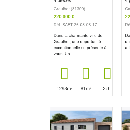
4 pièces
4 
Graulhet (81300)
Ca
220 000 €
22
Réf. SAET-26-08-03-17
Ré
Dans la charmante ville de
Da
Graulhet, une opportunité
un
exceptionnelle se présente à
at
vous. Un...
1293m²
81m²
3ch.