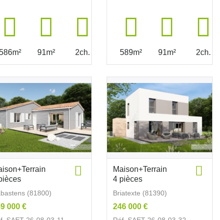
586m²
91m²
2ch.
589m²
91m²
2ch.
ison+Terrain
Maison+Terrain
pièces
4 pièces
bastens (81800)
Briatexte (81390)
9 000 €
246 000 €
f. SAET-26-08-03-11
Réf. SAET-26-08-03-32