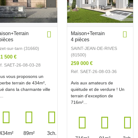
ison+Terrain
Maison+Terrain
pièces
4 pièces
zet-sur-tarn (31660)
SAINT-JEAN-DE-RIVES
(81500)
1 500 €
259 000 €
f. SAET-26-08-03-28
Réf. SAET-26-08-03-36
us vous proposons un
perbe terrain de 434m²,
Avis aux amateurs de
tué dans la charmante ville
quiétude et de verdure ! Un
...
terrain d’exception de
716m²...
434m²
89m²
3ch.