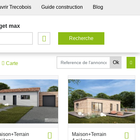
vrir Trecobois
Guide construction
Blog
get max
Carte
ison+Terrain
Maison+Terrain