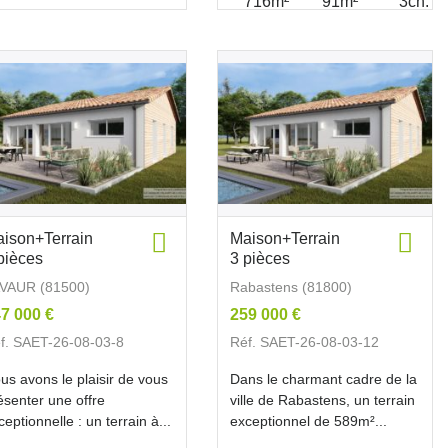
716m²
91m²
3ch.
ison+Terrain
Maison+Terrain
pièces
3 pièces
VAUR (81500)
Rabastens (81800)
7 000 €
259 000 €
f. SAET-26-08-03-8
Réf. SAET-26-08-03-12
us avons le plaisir de vous
Dans le charmant cadre de la
ésenter une offre
ville de Rabastens, un terrain
ceptionnelle : un terrain à...
exceptionnel de 589m²...