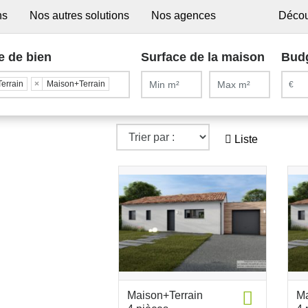
ns
Nos autres solutions
Nos agences
Décou
e de bien
Surface de la maison
Bud
Terrain
×
Maison+Terrain
Liste
Maison+Terrain
Ma