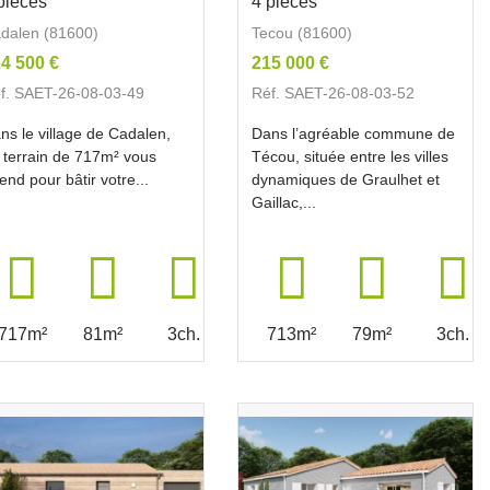
pièces
4 pièces
dalen (81600)
Tecou (81600)
4 500 €
215 000 €
f. SAET-26-08-03-49
Réf. SAET-26-08-03-52
ns le village de Cadalen,
Dans l’agréable commune de
 terrain de 717m² vous
Técou, située entre les villes
tend pour bâtir votre...
dynamiques de Graulhet et
Gaillac,...
717m²
81m²
3ch.
713m²
79m²
3ch.