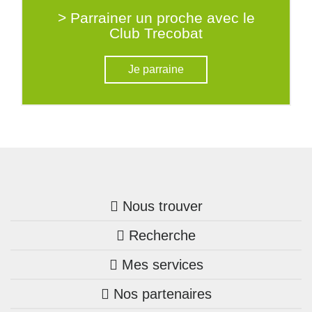
> Parrainer un proche avec le
Club Trecobat
Je parraine
Nous trouver
Recherche
Trouver une agence
Mes services
Nos annonces
Bretagne
Nos partenaires
Mon compte Trecobois
Maison + terrain
Pays de la Loire