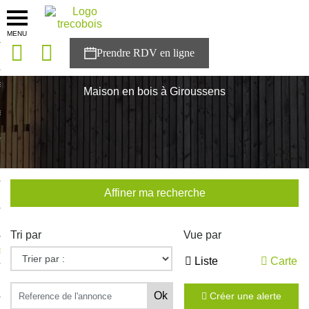
MENU
onces
Accueil
>
Nos maisons
>
Occitanie
>
Tarn
>
Giroussens
sons
Maison en bois à Giroussens
es solutions
nces
r Trecobois
Affiner ma recherche
nstruction
Tri par
Vue par
ecter à NESTOR
Liste
Carte
ompte
Créer une alerte