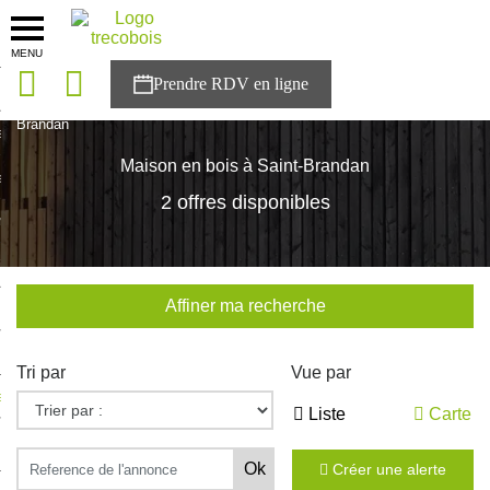
MENU
onces
Accueil
>
Nos maisons
>
Bretagne
>
Cotes-d'Armor
>
Saint-
Brandan
sons
Maison en bois à Saint-Brandan
es solutions
2 offres disponibles
nces
r Trecobois
Affiner ma recherche
nstruction
Tri par
Vue par
ecter à NESTOR
Liste
Carte
ompte
Créer une alerte