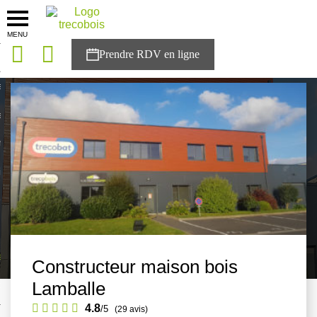
MENU
onces
Accueil
>
Agences
>
Bretagne
>
Côtes d'Armor
>
Lamballe
sons
es solutions
nces
r Trecobois
nstruction
ecter à NESTOR
Constructeur maison bois
Lamballe
ompte
4.8
/5
(29 avis)