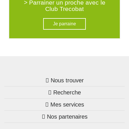
> Parrainer un proche avec le
Club Trecobat
Je parraine
Nous trouver
Recherche
Trouver une agence
Mes services
Nos annonces
Bretagne
Nos partenaires
Mon compte Trecobois
Maison + terrain
Pays de la Loire
Nos réalisations