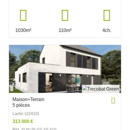
1030m²
110m²
4ch.
Maison+Terrain
5 pièces
Lantic (22410)
313 000 €
Réf. YLM-26-07-10-210