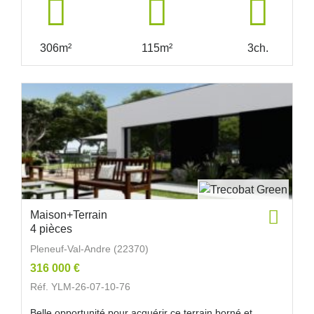
306m²
115m²
3ch.
Maison+Terrain
4 pièces
Pleneuf-Val-Andre (22370)
316 000 €
Réf. YLM-26-07-10-76
Belle opportunité pour acquérir ce terrain borné et