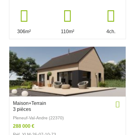
306m²
110m²
4ch.
Maison+Terrain
3 pièces
Pleneuf-Val-Andre (22370)
288 000 €
Réf. YLM-26-07-10-73