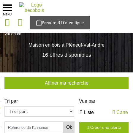
MENU
onces
Accueil
>
Nos maisons
>
Bretagne
>
Cotes-d'Armor
>
Pléneuf-
Val-André
sons
Maison en bois à Pléneuf-Val-André
es solutions
16 offres disponibles
nces
r Trecobois
Affiner ma recherche
nstruction
Tri par
Vue par
ecter à NESTOR
Liste
Carte
ompte
Créer une alerte