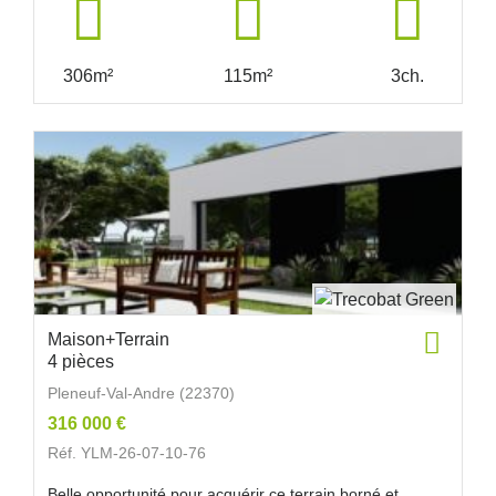
306m²
115m²
3ch.
Maison+Terrain
4 pièces
Pleneuf-Val-Andre (22370)
316 000 €
Réf. YLM-26-07-10-76
Belle opportunité pour acquérir ce terrain borné et