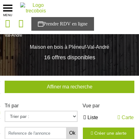
MENU
onces
Accueil
>
Nos maisons
>
Bretagne
>
Cotes-d'Armor
>
Pléneuf-
Val-André
sons
Maison en bois à Pléneuf-Val-André
es solutions
16 offres disponibles
nces
r Trecobois
Affiner ma recherche
nstruction
Tri par
Vue par
ecter à NESTOR
Liste
Carte
ompte
Créer une alerte