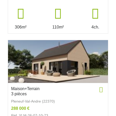
306m²
110m²
4ch.
Maison+Terrain
3 pièces
Pleneuf-Val-Andre (22370)
288 000 €
Réf. YLM-26-07-10-73