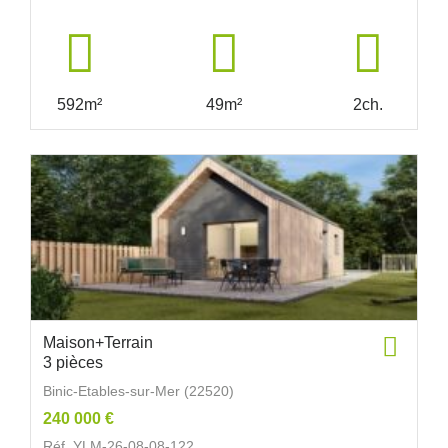
592m²
49m²
2ch.
Maison+Terrain
3 pièces
Binic-Etables-sur-Mer (22520)
240 000 €
Réf. YLM-26-08-08-122