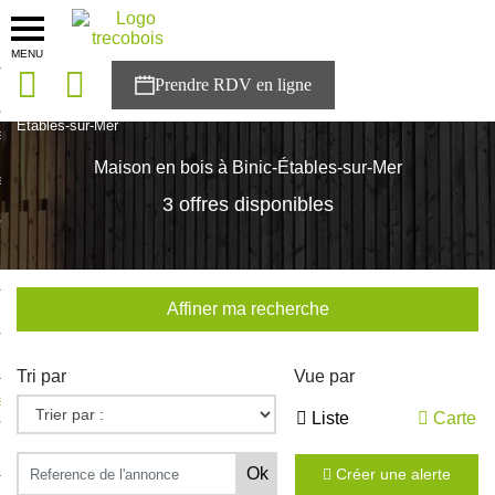
MENU
onces
Accueil
>
Nos maisons
>
Bretagne
>
Cotes-d'Armor
>
Binic-
Étables-sur-Mer
sons
Maison en bois à Binic-Étables-sur-Mer
es solutions
3 offres disponibles
nces
r Trecobois
Affiner ma recherche
nstruction
Tri par
Vue par
ecter à NESTOR
Liste
Carte
ompte
Créer une alerte