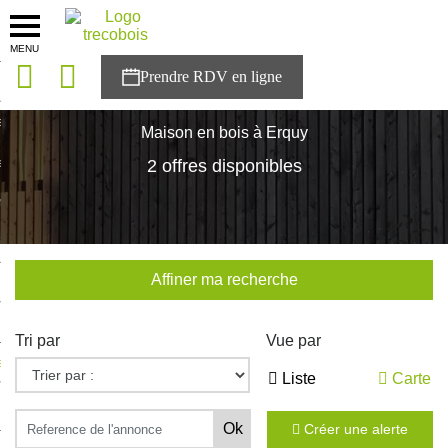
MENU
onces
Accueil
>
Nos maisons
>
Bretagne
>
Cotes-d'Armor
>
Erquy
sons
Maison en bois à Erquy
es solutions
2 offres disponibles
nces
r Trecobois
Affiner ma recherche
nstruction
Tri par
Vue par
ecter à NESTOR
Liste
Carte
ompte
Créer une alerte