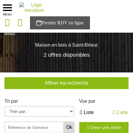
MENU
onces
Accueil
>
Nos maisons
>
Bretagne
>
Cotes-d'Armor
>
Saint-
Brieuc
sons
Maison en bois à Saint-Brieuc
es solutions
2 offres disponibles
nces
r Trecobois
Affiner ma recherche
nstruction
Tri par
Vue par
ecter à NESTOR
Liste
Carte
ompte
Créer une alerte