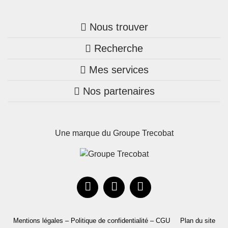
Nous trouver
Recherche
Trouver une agence
Mes services
Nos annonces
Bretagne
Nos partenaires
Mon compte Trecobois
Maison + terrain
Pays de la Loire
Nos réalisations
Mon compte Nestor
Terrains constructibles
Nouvelle-Aquitaine
Une marque du Groupe Trecobat
Parrainez un proche!
Occitanie
Actualités
Recrutement
Le Groupe
Mentions légales – Politique de confidentialité – CGU
Plan du site