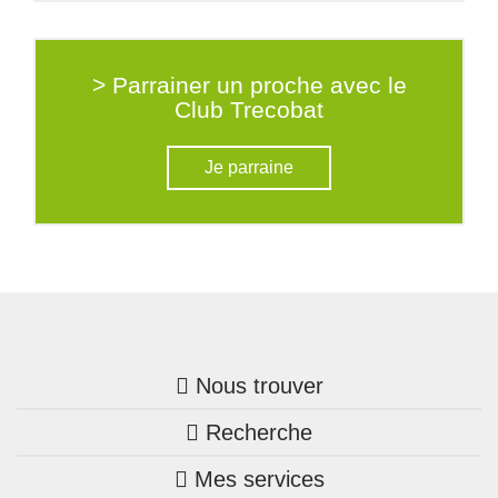
> Parrainer un proche avec le
Club Trecobat
Je parraine
Nous trouver
Recherche
Trouver une agence
Mes services
Nos annonces
Bretagne