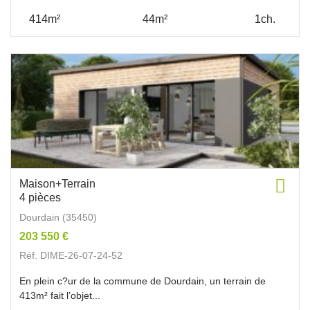
414m²
44m²
1ch.
Maison+Terrain
4 pièces
Dourdain (35450)
203 550 €
Réf. DIME-26-07-24-52
En plein c?ur de la commune de Dourdain, un terrain de
413m² fait l’objet...