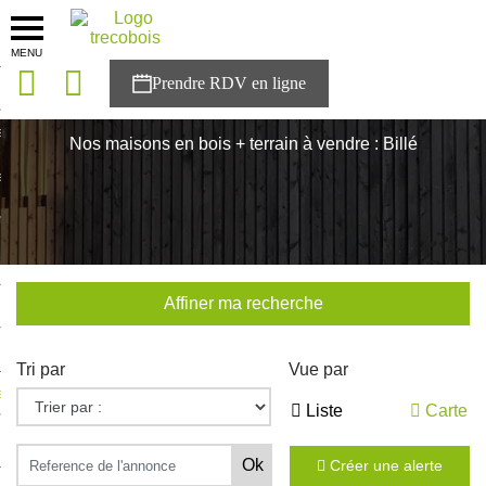
MENU
onces
Accueil
>
Nos maisons
>
Bretagne
>
Ille-et-Vilaine
>
Billé
sons
Nos maisons en bois + terrain à vendre : Billé
es solutions
nces
r Trecobois
Affiner ma recherche
nstruction
Tri par
Vue par
ecter à NESTOR
Liste
Carte
ompte
Créer une alerte