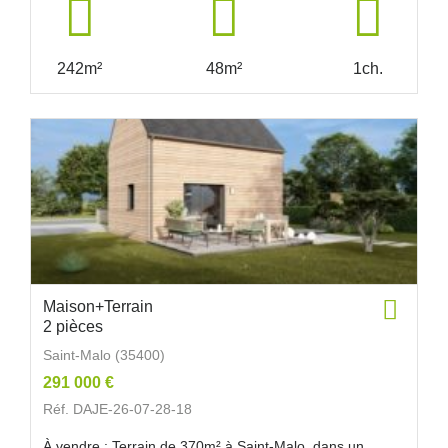
242m²
48m²
1ch.
Maison+Terrain
2 pièces
Saint-Malo (35400)
291 000 €
Réf. DAJE-26-07-28-18
À vendre : Terrain de 370m² à Saint-Malo, dans un