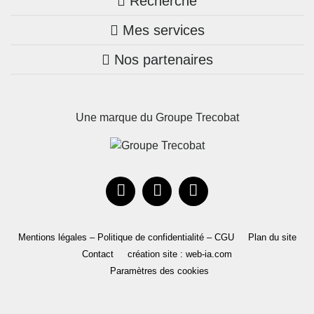
Recherche
Trouver une agence
Mes services
Nos annonces
Bretagne
Nos partenaires
Mon compte Trecobois
Maison + terrain
Pays de la Loire
Nos réalisations
Mon compte Nestor
Terrains constructibles
Nouvelle-Aquitaine
Une marque du Groupe Trecobat
Parrainez un proche!
Occitanie
Actualités
Recrutement
Le Groupe
Mentions légales – Politique de confidentialité – CGU
Plan du site
Contact
création site : web-ia.com
Paramètres des cookies