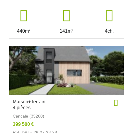
440m²
141m²
4ch.
Maison+Terrain
4 pièces
Cancale (35260)
399 500 €
Réf. DAJE-26-07-28-28