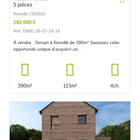
5 pièces
Romille (35850)
292 000 €
Réf. DIME-26-07-24-14
À vendre : Terrain à Romillé de 390m² Saisissez cette
opportunité unique d’acquérir un...
390m²
115m²
4ch.