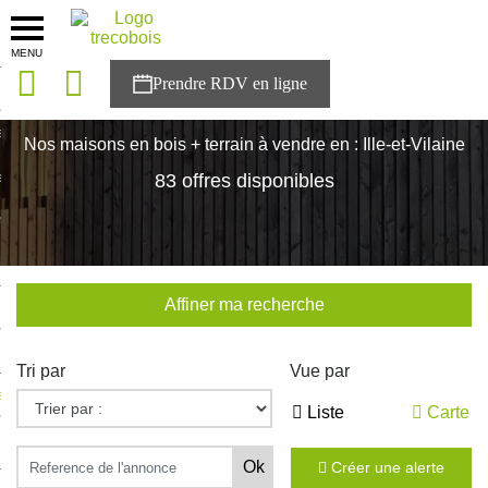
MENU
onces
Accueil
>
Nos maisons
>
Bretagne
>
Ille-et-Vilaine
sons
Nos maisons en bois + terrain à vendre en : Ille-et-Vilaine
es solutions
83 offres disponibles
nces
r Trecobois
Affiner ma recherche
nstruction
Tri par
Vue par
ecter à NESTOR
Liste
Carte
ompte
Créer une alerte