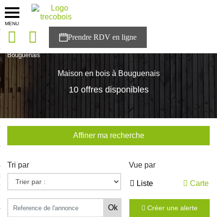
MENU
onces
Accueil
>
Nos maisons
>
Pays de la Loire
>
Loire-Atlantique
>
Bouguenais
sons
Maison en bois à Bouguenais
es solutions
10 offres disponibles
nces
r Trecobois
Affiner ma recherche
nstruction
Tri par
Vue par
ecter à NESTOR
Liste
Carte
ompte
Créer une alerte