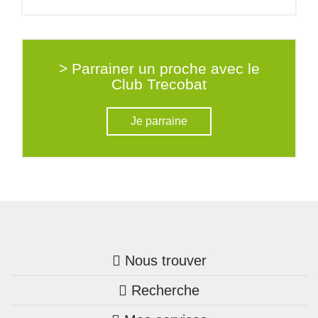
> Parrainer un proche avec le
Club Trecobat
Je parraine
Nous trouver
Recherche
Trouver une agence