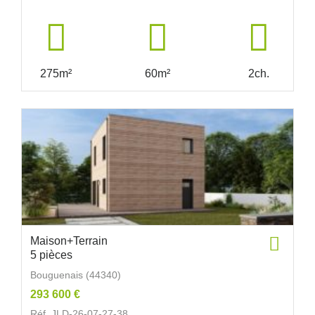
275m²
60m²
2ch.
Maison+Terrain
5 pièces
Bouguenais (44340)
293 600 €
Réf. JLD-26-07-27-38