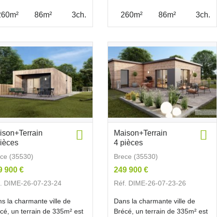
260m²
86m²
3ch.
260m²
86m²
3ch.
ison+Terrain
Maison+Terrain
pièces
4 pièces
ce (35530)
Brece (35530)
9 900 €
249 900 €
. DIME-26-07-23-24
Réf. DIME-26-07-23-26
s la charmante ville de
Dans la charmante ville de
cé, un terrain de 335m² est
Brécé, un terrain de 335m² est