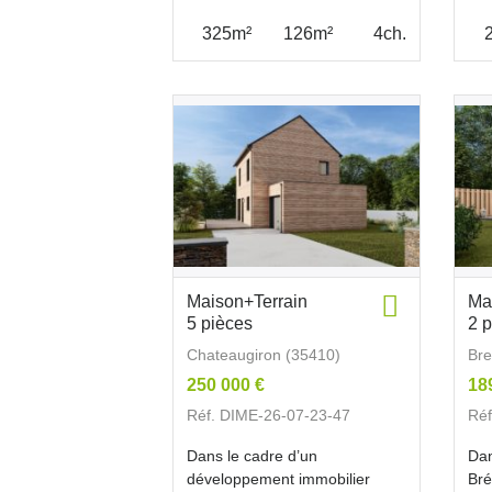
325m²
126m²
4ch.
Maison+Terrain
Ma
5 pièces
2 
Chateaugiron (35410)
Bre
250 000 €
18
Réf. DIME-26-07-23-47
Réf
Dans le cadre d’un
Dan
développement immobilier
Bré