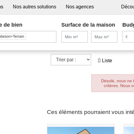
ns
Nos autres solutions
Nos agences
Décou
e de bien
Surface de la maison
Bud
Maison+Terrain
Liste
Désolé, nous ne 
critères. Nous v
Ces éléments pourraient vous int