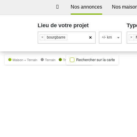
Nos annonces
Nos maiso
Lieu de votre projet
Typ
×
×
bourgbarre
+/- km
×
Rechercher sur la carte
Maison + Terrain
Terrain
Trecobat Green