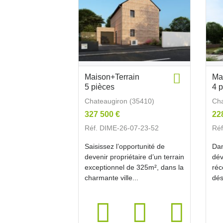
Maison+Terrain
Ma
5 pièces
4 
Chateaugiron (35410)
Cha
327 500 €
22
Réf. DIME-26-07-23-52
Réf
Saisissez l’opportunité de
Dan
devenir propriétaire d’un terrain
dév
exceptionnel de 325m², dans la
réc
charmante ville...
dés