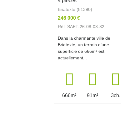
4 pièces
Briatexte (81390)
246 000 €
Réf. SAET-26-08-03-32
Dans la charmante ville de
Briatexte, un terrain d’une
superficie de 666m² est
actuellement...
666m²
91m²
3ch.