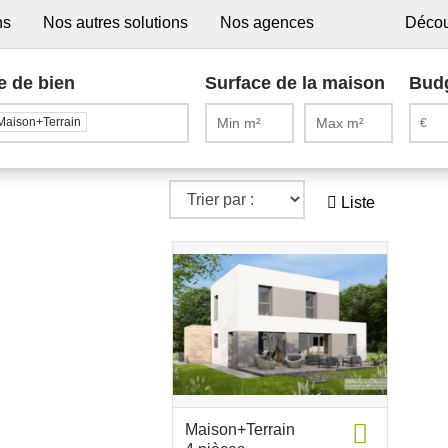
ns
Nos autres solutions
Nos agences
Décou
e de bien
Surface de la maison
Bud
Maison+Terrain
Liste
Maison+Terrain