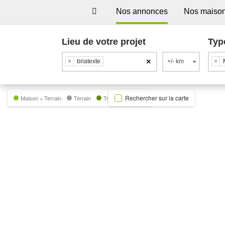
Nos annonces
Nos maiso
Lieu de votre projet
Typ
×
×
briatexte
+/- km
×
Rechercher sur la carte
Maison + Terrain
Terrain
Trecobat Green