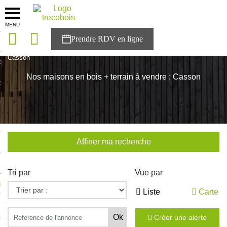
MENU
onces
Accueil
>
Nos maisons
>
Pays de la Loire
>
Loire-Atlantique
>
Casson
sons
Nos maisons en bois + terrain à vendre : Casson
es solutions
nces
r Trecobois
Affiner ma recherche
nstruction
Tri par
Vue par
ecter à NESTOR
Liste
Carte
ompte
Créer une alerte