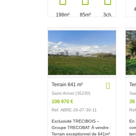
198m²
85m²
3ch.
Terrain 641 m²
Te
Saint-Armel (35230)
Sai
108 970 €
39
Réf. ABRE-26-07-30-11
Réf
Exclusivité TRECIBOIS –
En 
Groupe TRECOBAT À vendre :
com
Terrain exceptionnel de 641m²
ter