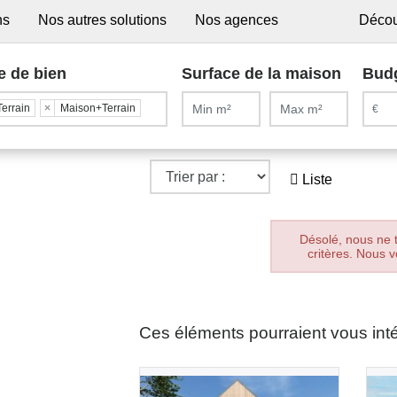
ns
Nos autres solutions
Nos agences
Décou
e de bien
Surface de la maison
Bud
Terrain
×
Maison+Terrain
Liste
Désolé, nous ne 
critères. Nous v
Ces éléments pourraient vous int