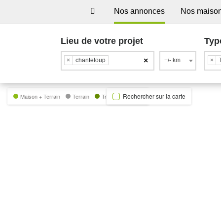
Nos annonces
Nos maiso
Lieu de votre projet
Typ
×
×
chanteloup
+/- km
×
Rechercher sur la carte
Maison + Terrain
Terrain
Trecobat Green