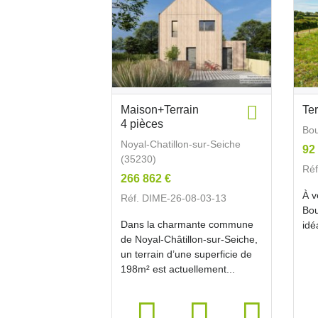
Maison+Terrain
Te
4 pièces
Bou
Noyal-Chatillon-sur-Seiche
92
(35230)
Réf
266 862 €
À v
Réf. DIME-26-08-03-13
Bou
Dans la charmante commune
idé
de Noyal-Châtillon-sur-Seiche,
un terrain d’une superficie de
198m² est actuellement...