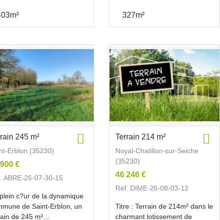
403m²
327m²
rrain 245 m²
Terrain 214 m²
nt-Erblon (35230)
Noyal-Chatillon-sur-Seiche
(35230)
 900 €
46 246 €
. ABRE-26-07-30-15
Réf. DIME-26-08-03-12
plein c?ur de la dynamique
mune de Saint-Erblon, un
Titre : Terrain de 214m² dans le
rain de 245 m²...
charmant lotissement de