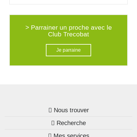
> Parrainer un proche avec le
Club Trecobat
Je parraine
Nous trouver
Recherche
Trouver une agence
Mes services
Nos annonces