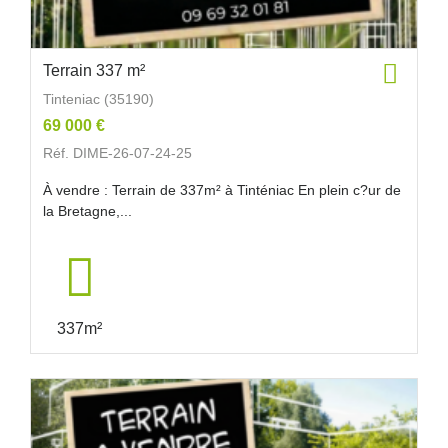
Terrain 337 m²
Tinteniac (35190)
69 000 €
Réf. DIME-26-07-24-25
À vendre : Terrain de 337m² à Tinténiac En plein c?ur de
la Bretagne,...
337m²