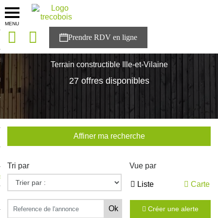
MENU
onces
Accueil
>
Nos maisons
>
Bretagne
>
Ille-et-Vilaine
sons
Terrain constructible Ille-et-Vilaine
es solutions
27 offres disponibles
nces
r Trecobois
Affiner ma recherche
nstruction
Tri par
Vue par
ecter à NESTOR
Liste
Carte
ompte
Créer une alerte