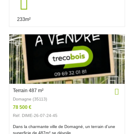
233m²
Terrain 487 m²
Domagne (35113)
78 500 €
Réf. DIME-26-07-24-45
Dans la charmante ville de Domagné, un terrain d’une
superficie de 487m² se dévoile...