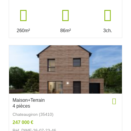
260m²
86m²
3ch.
Maison+Terrain
4 pièces
Chateaugiron (35410)
247 000 €
Réf. DIME-26-07-23-46