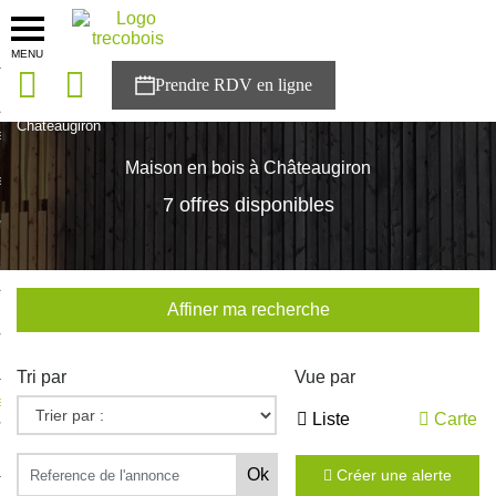
MENU
onces
Accueil
>
Nos maisons
>
Bretagne
>
Ille-et-Vilaine
>
Châteaugiron
sons
Maison en bois à Châteaugiron
es solutions
7 offres disponibles
nces
r Trecobois
Affiner ma recherche
nstruction
Tri par
Vue par
ecter à NESTOR
Liste
Carte
ompte
Créer une alerte