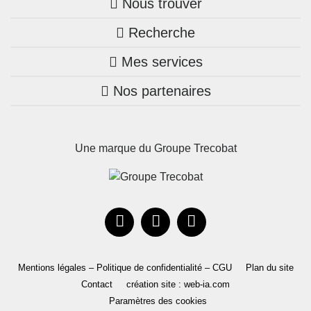
Nous trouver
Recherche
Trouver une agence
Mes services
Nos annonces
Bretagne
Nos partenaires
Mon compte Trecobois
Maison + terrain
Pays de la Loire
Nos réalisations
Mon compte Nestor
Terrains constructibles
Nouvelle-Aquitaine
Une marque du Groupe Trecobat
Parrainez un proche!
Occitanie
Actualités
Recrutement
Le Groupe
Mentions légales – Politique de confidentialité – CGU
Plan du site
Contact
création site : web-ia.com
Paramètres des cookies