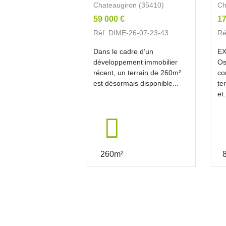
Chateaugiron (35410)
Ch
59 000 €
17
Réf. DIME-26-07-23-43
Ré
Dans le cadre d’un
EX
développement immobilier
Os
récent, un terrain de 260m²
co
est désormais disponible...
te
et.
260m²