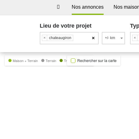
Nos annonces
Nos maiso
Lieu de votre projet
Typ
×
×
chateaugiron
+/- km
×
Rechercher sur la carte
Maison + Terrain
Terrain
Trecobat Green