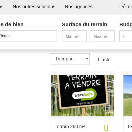
ns
Nos autres solutions
Nos agences
Décou
e de bien
Surface du terrain
Budg
Terrain
Liste
Terrain 260 m²
Te