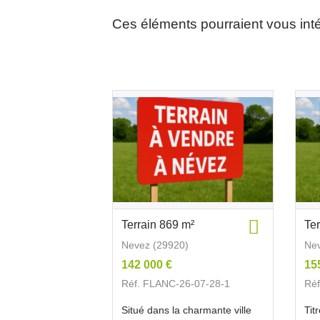
Ces éléments pourraient vous int
Terrain 869 m²
Te
Nevez (29920)
Nev
142 000 €
15
Réf. FLANC-26-07-28-1
Réf
Situé dans la charmante ville
Tit