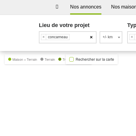
Nos annonces
Nos maiso
Lieu de votre projet
Typ
×
×
concarneau
+/- km
×
Rechercher sur la carte
Maison + Terrain
Terrain
Trecobat Green