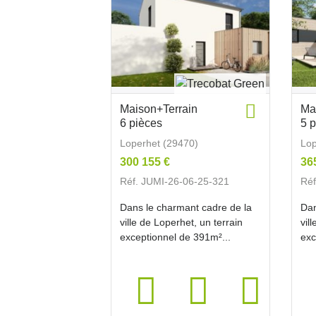
Maison+Terrain
Ma
6 pièces
5 
Loperhet (29470)
Lop
300 155 €
36
Réf. JUMI-26-06-25-321
Réf
Dans le charmant cadre de la
Dan
ville de Loperhet, un terrain
vil
exceptionnel de 391m²...
exc