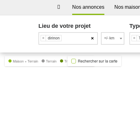
Nos annonces
Nos maiso
Lieu de votre projet
Typ
×
×
dirinon
+/- km
×
Rechercher sur la carte
Maison + Terrain
Terrain
Trecobat Green