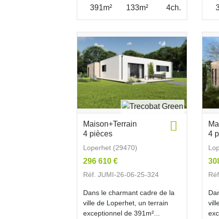
391m²
133m²
4ch.
Maison+Terrain
Ma
4 pièces
4 
Loperhet (29470)
Lop
296 610 €
30
Réf. JUMI-26-06-25-324
Réf
Dans le charmant cadre de la
Dan
ville de Loperhet, un terrain
vil
exceptionnel de 391m²...
exc