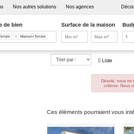
ns
Nos autres solutions
Nos agences
Décou
e de bien
Surface de la maison
Bud
Terrain
×
Maison+Terrain
Liste
Désolé, nous ne 
critères. Nous v
Ces éléments pourraient vous int