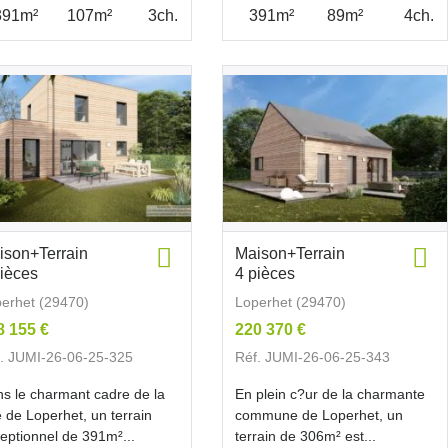
391m²
107m²
3ch.
391m²
89m²
4ch.
ison+Terrain
Maison+Terrain
pièces
4 pièces
erhet (29470)
Loperhet (29470)
8 155 €
220 370 €
. JUMI-26-06-25-325
Réf. JUMI-26-06-25-343
s le charmant cadre de la
En plein c?ur de la charmante
le de Loperhet, un terrain
commune de Loperhet, un
eptionnel de 391m²...
terrain de 306m² est...