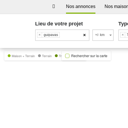
Nos annonces
Nos maiso
Lieu de votre projet
Typ
×
×
guipavas
+/- km
×
Rechercher sur la carte
Maison + Terrain
Terrain
Trecobat Green