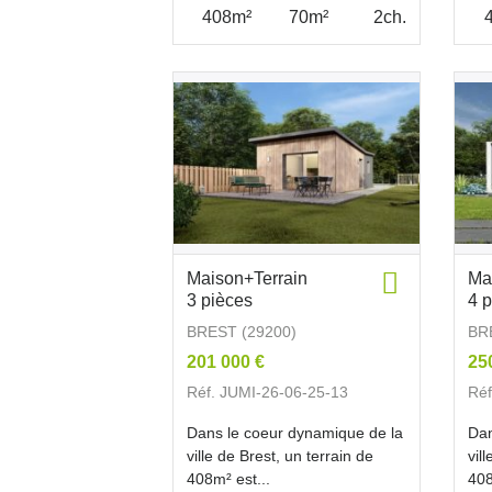
408m²
70m²
2ch.
Maison+Terrain
Ma
3 pièces
4 
BREST (29200)
BR
201 000 €
25
Réf. JUMI-26-06-25-13
Réf
Dans le coeur dynamique de la
Dan
ville de Brest, un terrain de
vil
408m² est...
408