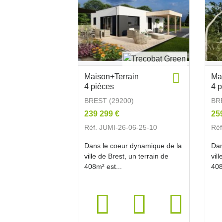
Maison+Terrain
Ma
4 pièces
4 
BREST (29200)
BR
239 299 €
25
Réf. JUMI-26-06-25-10
Réf
Dans le coeur dynamique de la
Dan
ville de Brest, un terrain de
vil
408m² est...
408