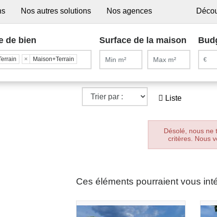
ns
Nos autres solutions
Nos agences
Décou
e de bien
Surface de la maison
Bud
Terrain
×
Maison+Terrain
Liste
Désolé, nous ne 
critères. Nous v
Ces éléments pourraient vous int