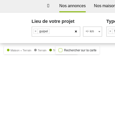
Nos annonces
Nos maiso
Lieu de votre projet
Typ
×
×
guipel
+/- km
×
Rechercher sur la carte
Maison + Terrain
Terrain
Trecobat Green