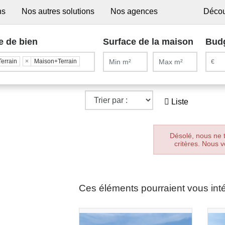
ns
Nos autres solutions
Nos agences
Décou
e de bien
Surface de la maison
Bud
Terrain
×
Maison+Terrain
Liste
Désolé, nous ne 
critères. Nous v
Ces éléments pourraient vous int