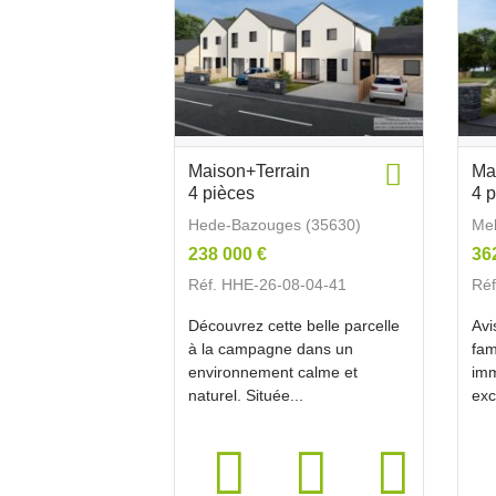
Maison+Terrain
Ma
4 pièces
4 
Hede-Bazouges (35630)
Mel
238 000 €
36
Réf. HHE-26-08-04-41
Réf
Découvrez cette belle parcelle
Avi
à la campagne dans un
fam
environnement calme et
imm
naturel. Située...
exc