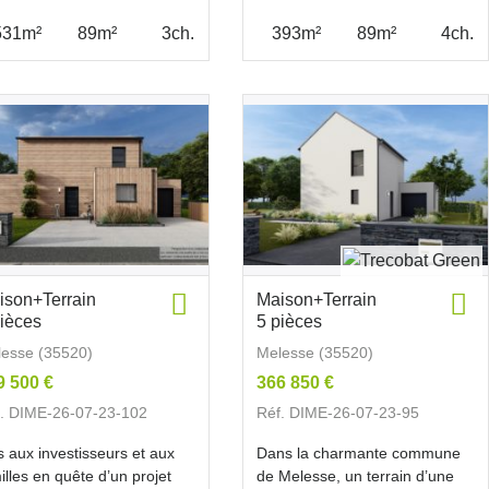
531m²
89m²
3ch.
393m²
89m²
4ch.
ison+Terrain
Maison+Terrain
pièces
5 pièces
esse (35520)
Melesse (35520)
9 500 €
366 850 €
. DIME-26-07-23-102
Réf. DIME-26-07-23-95
s aux investisseurs et aux
Dans la charmante commune
illes en quête d’un projet
de Melesse, un terrain d’une