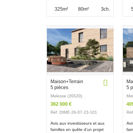
325m²
80m²
3ch.
Maison+Terrain
Ma
5 pièces
5 
Melesse (35520)
Mel
362 000 €
40
Réf. DIME-26-07-23-101
Réf
Avis aux investisseurs et aux
Avi
familles en quête d’un projet
fam