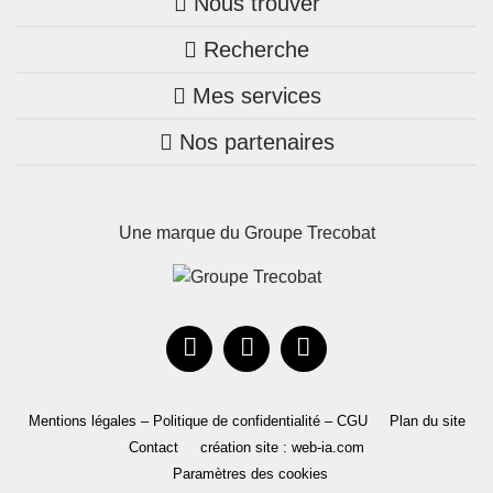
Nous trouver
Recherche
Trouver une agence
Mes services
Nos annonces
Bretagne
Nos partenaires
Mon compte Trecobois
Maison + terrain
Pays de la Loire
Nos réalisations
Mon compte Nestor
Terrains constructibles
Nouvelle-Aquitaine
Une marque du Groupe Trecobat
Parrainez un proche!
Occitanie
Actualités
Recrutement
Le Groupe
Mentions légales – Politique de confidentialité – CGU
Plan du site
Contact
création site : web-ia.com
Paramètres des cookies