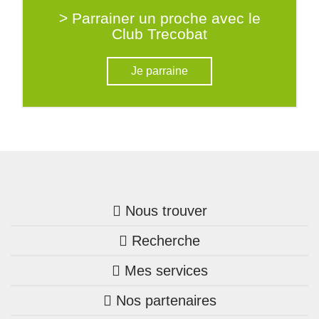
> Parrainer un proche avec le
Club Trecobat
Je parraine
Nous trouver
Recherche
Trouver une agence
Mes services
Nos annonces
Bretagne
Nos partenaires
Mon compte Trecobois
Maison + terrain
Pays de la Loire