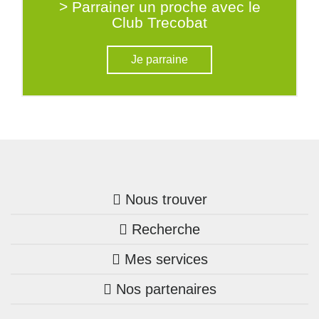
> Parrainer un proche avec le
Club Trecobat
Je parraine
Nous trouver
Recherche
Trouver une agence
Mes services
Nos annonces
Bretagne
Nos partenaires
Mon compte Trecobois
Maison + terrain
Pays de la Loire
Nos réalisations