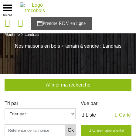
MENU
onces
Accueil
>
Nos maisons
>
Nouvelle Aquitaine
>
Charente-
Maritime
>
Landrais
sons
Nos maisons en bois + terrain à vendre : Landrais
es solutions
nces
r Trecobois
Affiner ma recherche
nstruction
Tri par
Vue par
ecter à NESTOR
Liste
Carte
ompte
Créer une alerte