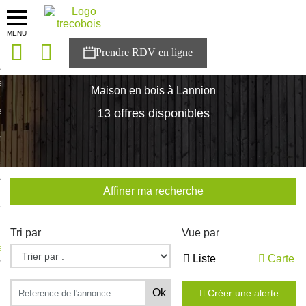
MENU
onces
Accueil
>
Nos maisons
>
Bretagne
>
Cotes-d'Armor
>
Lannion
sons
Maison en bois à Lannion
es solutions
13 offres disponibles
nces
r Trecobois
Affiner ma recherche
nstruction
Tri par
Vue par
ecter à NESTOR
Liste
Carte
ompte
Créer une alerte