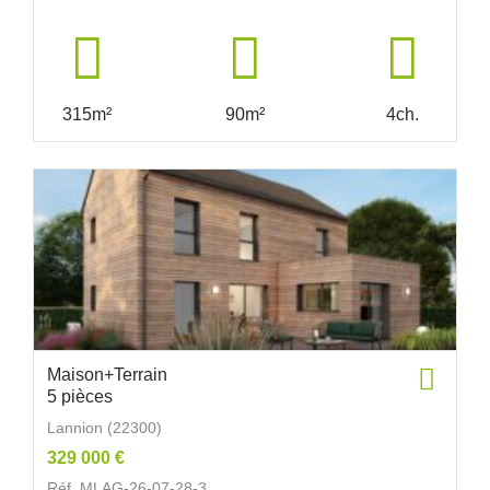
315m²
90m²
4ch.
Maison+Terrain
5 pièces
Lannion (22300)
329 000 €
Réf. MLAG-26-07-28-3