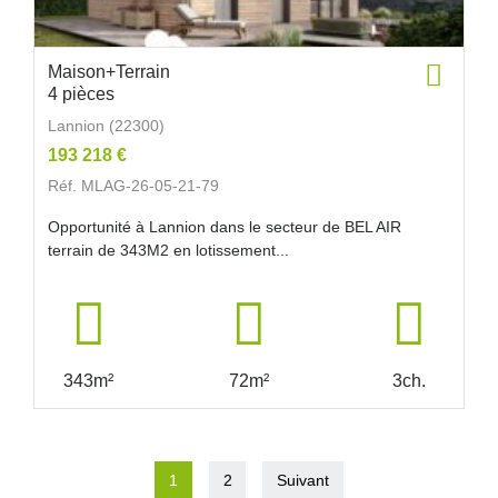
Maison+Terrain
4 pièces
Lannion (22300)
193 218 €
Réf. MLAG-26-05-21-79
Opportunité à Lannion dans le secteur de BEL AIR
terrain de 343M2 en lotissement...
343m²
72m²
3ch.
1
2
Suivant