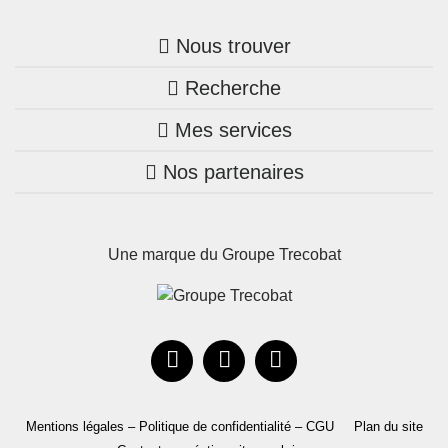
Nous trouver
Recherche
Trouver une agence
Mes services
Nos annonces
Bretagne
Nos partenaires
Mon compte Trecobois
Maison + terrain
Pays de la Loire
Nos réalisations
Mon compte Nestor
Terrains constructibles
Nouvelle-Aquitaine
Une marque du Groupe Trecobat
Parrainez un proche!
Occitanie
Actualités
Recrutement
Le Groupe
Mentions légales – Politique de confidentialité – CGU
Plan du site