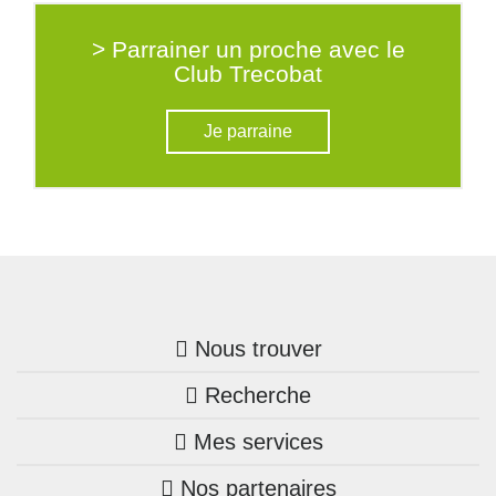
> Parrainer un proche avec le
Club Trecobat
Je parraine
Nous trouver
Recherche
Trouver une agence
Mes services
Nos annonces
Bretagne
Nos partenaires
Mon compte Trecobois
Maison + terrain
Pays de la Loire