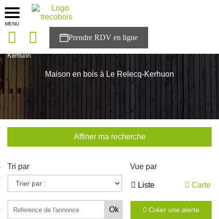
MENU
onces
Accueil
>
Nos maisons
>
Bretagne
>
Finistère
>
Le Relecq-
Kerhuon
sons
Maison en bois à Le Relecq-Kerhuon
es solutions
nces
r Trecobois
Affiner ma recherche
nstruction
Tri par
Vue par
ecter à NESTOR
Liste
Carte
ompte
Créer une alerte