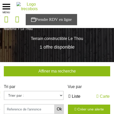
MENU
onces
Accueil
>
Nos maisons
>
Nouvelle Aquitaine
>
Charente-
Maritime
>
Le Thou
sons
Terrain constructible Le Thou
es solutions
1 offre disponible
nces
r Trecobois
Affiner ma recherche
nstruction
Tri par
Vue par
ecter à NESTOR
Liste
Carte
ompte
Créer une alerte