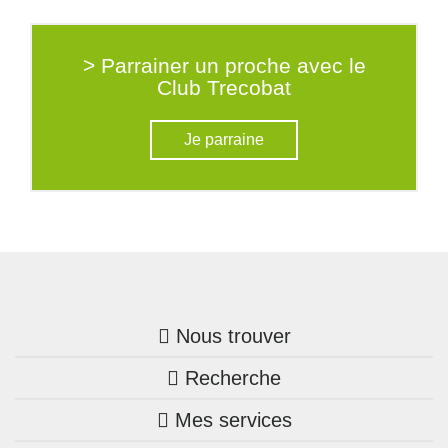
> Parrainer un proche avec le
Club Trecobat
Je parraine
Nous trouver
Recherche
Trouver une agence
Mes services
Nos annonces
Bretagne