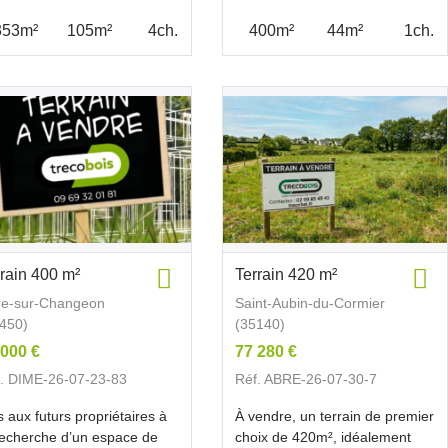
353m²
105m²
4ch.
400m²
44m²
1ch.
rrain 400 m²
Terrain 420 m²
re-sur-Changeon
Saint-Aubin-du-Cormier
450)
(35140)
 000 €
77 280 €
. DIME-26-07-23-83
Réf. ABRE-26-07-30-7
s aux futurs propriétaires à
À vendre, un terrain de premier
recherche d’un espace de
choix de 420m², idéalement