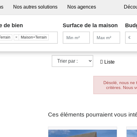
ns
Nos autres solutions
Nos agences
Décou
e de bien
Surface de la maison
Bud
Terrain
×
Maison+Terrain
Liste
Désolé, nous ne 
critères. Nous v
Ces éléments pourraient vous int