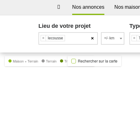
Nos annonces
Nos maiso
Lieu de votre projet
Typ
×
×
lecousse
+/- km
×
Rechercher sur la carte
Maison + Terrain
Terrain
Trecobat Green