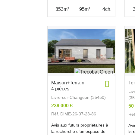
353m²
95m²
4ch.
Maison+Terrain
Te
4 pièces
Liv
Livre-sur-Changeon (35450)
(35
239 000 €
50
Réf. DIME-26-07-23-86
Réf
Avis aux futurs propriétaires à
Avi
la recherche d’un espace de
la 