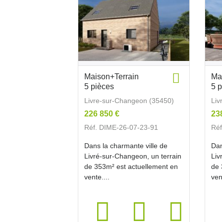
Maison+Terrain
Ma
5 pièces
5 
Livre-sur-Changeon (35450)
Liv
226 850 €
23
Réf. DIME-26-07-23-91
Réf
Dans la charmante ville de
Dan
Livré-sur-Changeon, un terrain
Liv
de 353m² est actuellement en
de 
vente....
ven