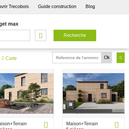
vrir Trecobois
Guide construction
Blog
get max
Carte
ison+Terrain
Maison+Terrain