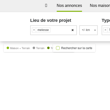
Nos annonces
Nos maiso
Lieu de votre projet
Typ
×
×
melesse
+/- km
×
Rechercher sur la carte
Maison + Terrain
Terrain
Trecobat Green