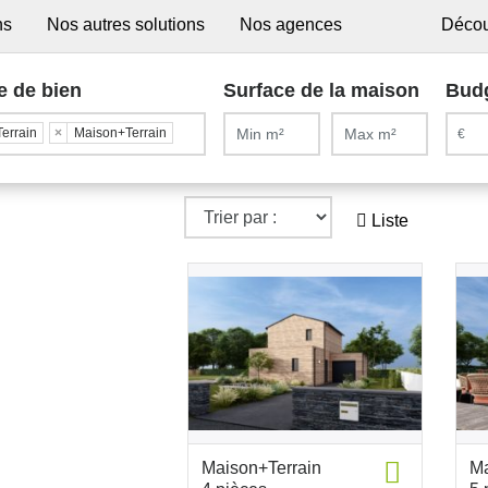
ns
Nos autres solutions
Nos agences
Décou
e de bien
Surface de la maison
Bud
Terrain
×
Maison+Terrain
Liste
Maison+Terrain
Ma