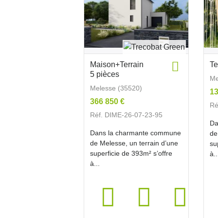
Maison+Terrain
Te
5 pièces
Me
Melesse (35520)
13
366 850 €
Ré
Réf. DIME-26-07-23-95
Da
Dans la charmante commune
de
de Melesse, un terrain d’une
su
superficie de 393m² s’offre
à..
à...