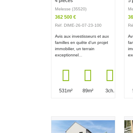
4 pièces
5 
Melesse (35520)
Me
362 500 €
36
Réf. DIME-26-07-23-100
Ré
Avis aux investisseurs et aux
Av
familles en quête d’un projet
fa
immobilier, un terrain
im
exceptionnel...
ex
531m²
89m²
3ch.